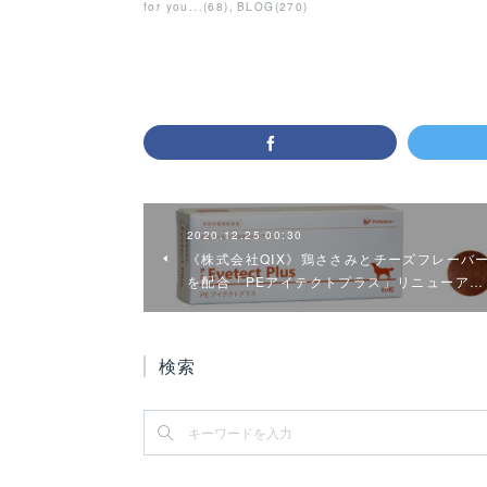
for you...
(
68
)
BLOG
(
270
)
2020.12.25 00:30
《株式会社QIX》鶏ささみとチーズフレーバ
を配合「PEアイテクトプラス」リニューア…
検索