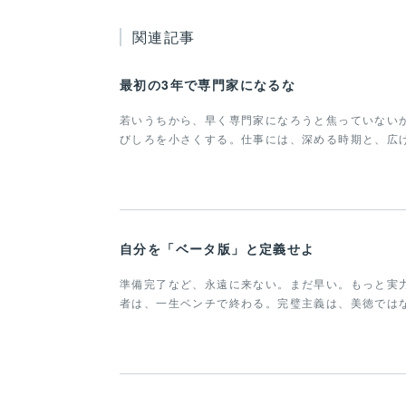
関連記事
最初の3年で専門家になるな
若いうちから、早く専門家になろうと焦っていない
びしろを小さくする。仕事には、深める時期と、広
自分を「ベータ版」と定義せよ
準備完了など、永遠に来ない。まだ早い。もっと実
者は、一生ベンチで終わる。完璧主義は、美徳では