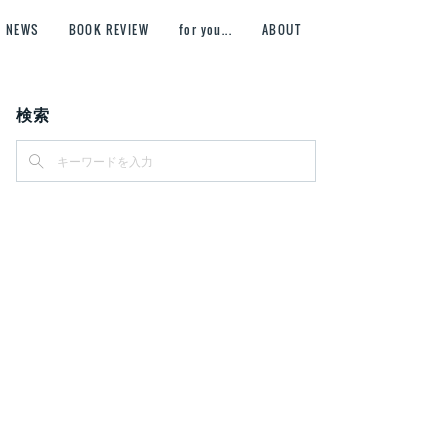
NEWS
BOOK REVIEW
for you...
ABOUT
検索