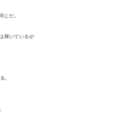
同じだ。
は輝いているが
いる。
。