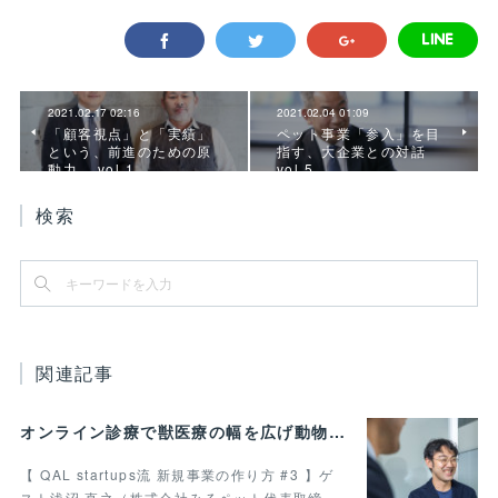
2021.02.17 02:16
2021.02.04 01:09
「顧客視点」と「実績」
ペット事業「参入」を目
という、前進のための原
指す、大企業との対話
動力。 vol.1
vol.5
検索
関連記事
オンライン診療で獣医療の幅を広げ動物病院の業務効率化を叶えたい 最終回
【 QAL startups流 新規事業の作り方 #3 】ゲ
スト浅沼 直之（株式会社みるペット代表取締…