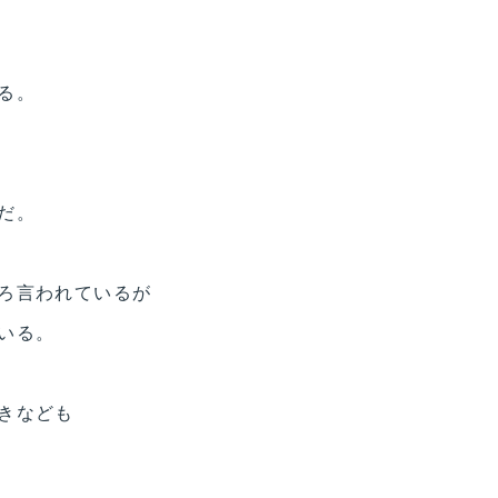
る。
だ。
ろ言われているが
いる。
きなども