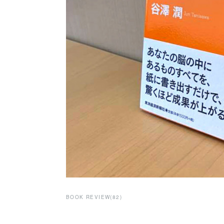
BOOK REVIEW
(
82
)