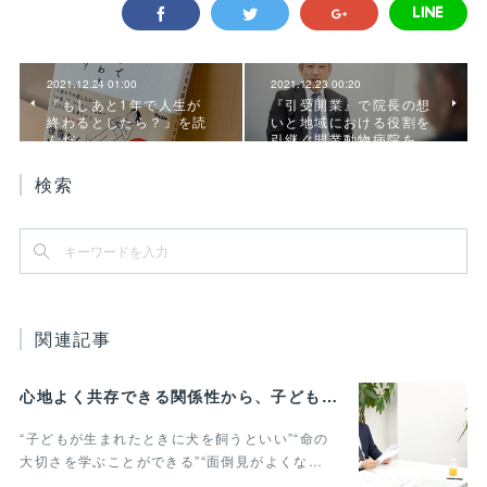
2021.12.24 01:00
2021.12.23 00:20
『もしあと1年で人生が
『引受開業』で院長の想
終わるとしたら？』を読
いと地域における役割を
んだ
引継ぐ開業動物病院を…
検索
関連記事
心地よく共存できる関係性から、子どもの発達に動物がよりよい影響を与える Vol.3
“子どもが生まれたときに犬を飼うといい”“命の
大切さを学ぶことができる”“面倒見がよくな…