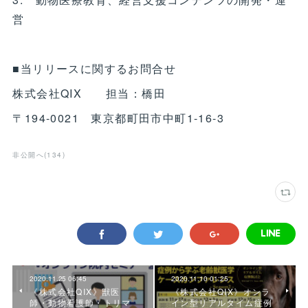
営
■当リリースに関するお問合せ
株式会社QIX 担当：橋田
〒194-0021 東京都町田市中町1-16-3
非公開へ
(
134
)
2020.11.25 06:45
2020.11.10 01:25
《株式会社QIX》獣医
《株式会社QIX》オンラ
師・動物看護師・トリマ
イン型リアルタイム症例