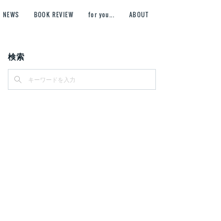
NEWS
BOOK REVIEW
for you...
ABOUT
検索