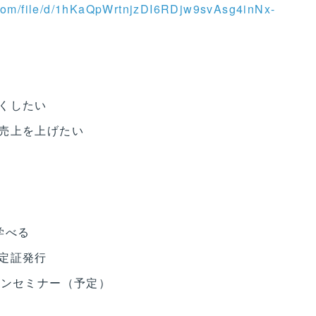
e.com/file/d/1hKaQpWrtnjzDI6RDjw9svAsg4inNx-
くしたい
売上を上げたい
学べる
定証発行
インセミナー（予定）