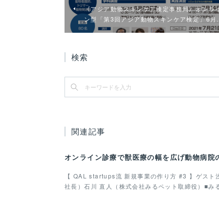
《アジア動物スキンケア検定事務局》オンラ
ン型「第3回アジア動物スキンケア検定」6月
検索
関連記事
オンライン診療で獣医療の幅を広げ動物病院
【 QAL startups流 新規事業の作り方 #3 
社長）石川 直人（株式会社みるペット取締役）■み