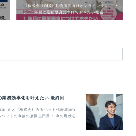
イ
《株式会社QIX》動物病院向けオンラインサロ
…
ン『1年目に最低限身につけておきたい社会…
の業務効率化を叶えたい 最終回
】ゲスト浅沼 直之（株式会社みるペット代表取締役
るペットの今後の展開生田目： 今の現状を…