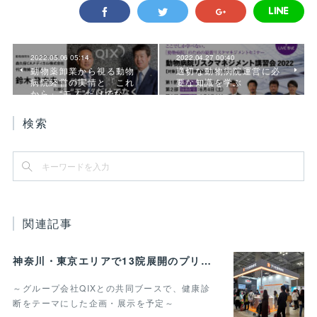
2022.05.06 05:14
2022.04.27 00:40
動物薬卸業から視る動物
適切な動物病院運営に必
病院経営の実情と「これ
要な知識を学ぶ
から」“モノ”だけでな…
検索
関連記事
神奈川・東京エリアで13院展開のプリモ動物病院グループ 「第14回インターペット」 に6回目の出展決定
～グループ会社QIXとの共同ブースで、健康診
断をテーマにした企画・展示を予定～