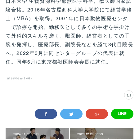
日本大学 生物資源科学部獣医学科卒。獣医師国家試
験合格。2016年名古屋商科大学大学院にて経営学修
士（MBA）を取得。2001年に日本動物医療センタ
ーで診療を開始、勤務医として多くの手術を手掛け
て外科的スキルを磨く。獣医師、経営者としての手
腕を発揮し、医療部長、副院長などを経て3代目院長
へ。2022年3月に同センターグループの代表に就
任。同年6月に東京都獣医師会会長に就任。
Interview
(
146
)
2024.01.17 08:11
2023.12.26 00:53