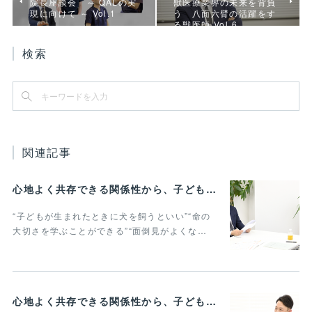
院長座談会 ～ QALの実
獣医療業界の未来を背負
現に向けて ～ Vol.1
う 八面六臂の活躍をす
る獣医師 Vol.6
検索
関連記事
心地よく共存できる関係性から、子どもの発達に動物がよりよい影響を与える Vol.3
“子どもが生まれたときに犬を飼うといい”“命の
大切さを学ぶことができる”“面倒見がよくな…
心地よく共存できる関係性から、子どもの発達に動物がよりよい影響を与える Vol.2