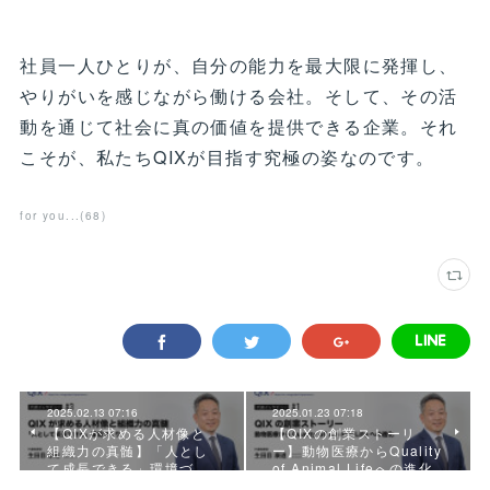
社員一人ひとりが、自分の能力を最大限に発揮し、
やりがいを感じながら働ける会社。そして、その活
動を通じて社会に真の価値を提供できる企業。それ
こそが、私たちQIXが目指す究極の姿なのです。
for you...
(
68
)
2025.02.13 07:16
2025.01.23 07:18
【QIXが求める人材像と
【QIXの創業ストーリ
組織力の真髄】「人とし
ー】動物医療からQuality
て成長できる」環境づ…
of Animal Lifeへの進化