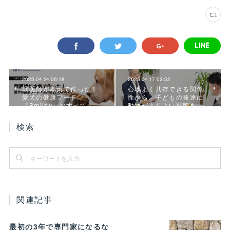
2025.04.24 06:18
2025.04.17 02:52
獣医師が本気で作った！
心地よく共存できる関係
愛犬の健康フード
性から、子どもの発達に
『Smiley』のすべて
動物がよりよい影響を…
検索
関連記事
最初の3年で専門家になるな