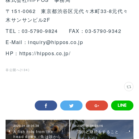
〒151-0062 東京都渋谷区元代々木町33-8元代々
木サンサンビル2F
TEL：03-5790-9824 FAX：03-5790-9342
E-Mail：inquiry@hippos.co.jp
HP：https://hippos.co.jp/
非公開へ
(
134
)
2020.01.09 05:38
2020.01.04 01:16
A fish rots from the
選択と継続をすること
head down（魚は頭から