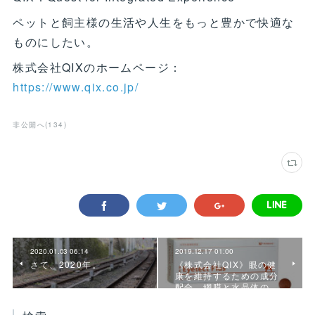
ペットと飼主様の生活や人生をもっと豊かで快適な
ものにしたい。
株式会社QIXのホームページ：
https://www.qix.co.jp/
非公開へ
(
134
)
2020.01.03 06:14
2019.12.17 01:00
さて、2020年。
《株式会社QIX》眼の健
康を維持するための成分
配合。網膜と水晶体の…