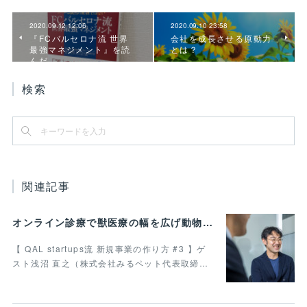
2020.09.12 12:06
2020.09.10 23:58
『FCバルセロナ流 世界
会社を成長させる原動力
最強マネジメント』を読
とは？
んだ
検索
関連記事
オンライン診療で獣医療の幅を広げ動物病院の業務効率化を叶えたい 最終回
【 QAL startups流 新規事業の作り方 #3 】ゲ
スト浅沼 直之（株式会社みるペット代表取締…