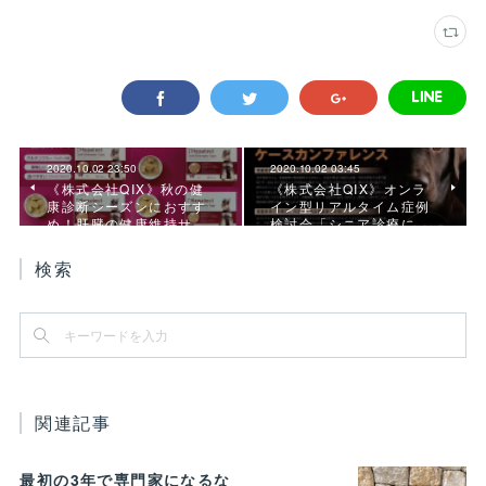
2020.10.02 23:50
2020.10.02 03:45
《株式会社QIX》秋の健
《株式会社QIX》オンラ
康診断シーズンにおすす
イン型リアルタイム症例
め！肝臓の健康維持サ…
検討会「シニア診療に…
検索
関連記事
最初の3年で専門家になるな