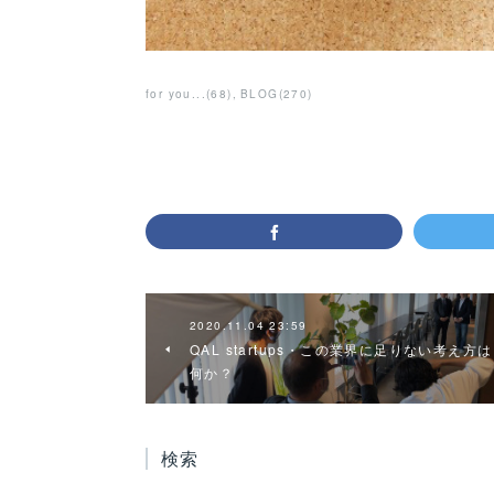
for you...
(
68
)
BLOG
(
270
)
2020.11.04 23:59
QAL startups・この業界に足りない考え方は
何か？
検索