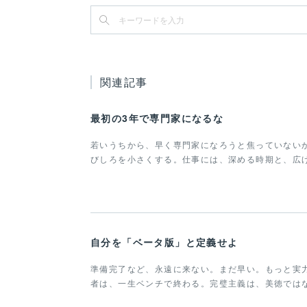
関連記事
最初の3年で専門家になるな
若いうちから、早く専門家になろうと焦っていない
びしろを小さくする。仕事には、深める時期と、広
自分を「ベータ版」と定義せよ
準備完了など、永遠に来ない。まだ早い。もっと実
者は、一生ベンチで終わる。完璧主義は、美徳では