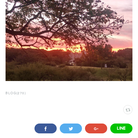
BLOG
(
270
)