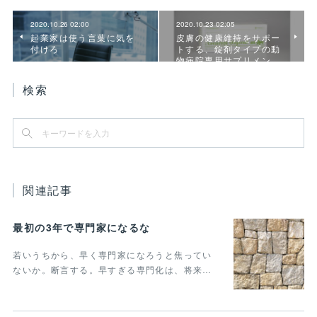
2020.10.26 02:00
2020.10.23 02:05
起業家は使う言葉に気を
皮膚の健康維持をサポー
付けろ
トする、錠剤タイプの動
物病院専用サプリメン…
検索
関連記事
最初の3年で専門家になるな
若いうちから、早く専門家になろうと焦ってい
ないか。断言する。早すぎる専門化は、将来…