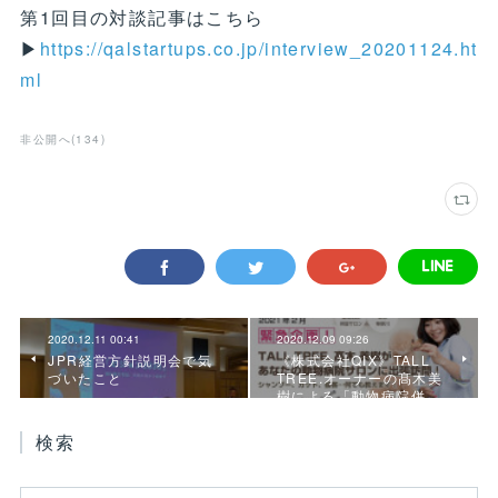
第1回目の対談記事はこちら
▶
https://qalstartups.co.jp/interview_20201124.ht
ml
非公開へ
(
134
)
2020.12.11 00:41
2020.12.09 09:26
JPR経営方針説明会で気
《株式会社QIX》TALL
づいたこと
TREE.オーナーの髙木美
樹による「動物病院併…
検索