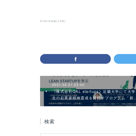
Interview
(
146
)
2021.02.01 23:00
《株式会社QAL startups》近畿大学にて大学
生の起業家精神育成を目指すプログラム「新
検索