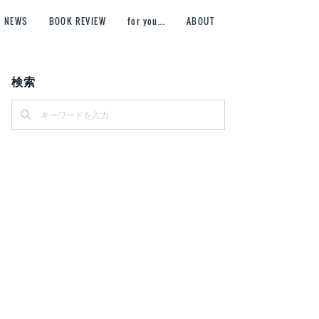
NEWS
BOOK REVIEW
for you...
ABOUT
検索