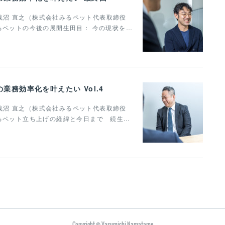
】ゲスト浅沼 直之（株式会社みるペット代表取締役
るペットの今後の展開生田目： 今の現状を…
務効率化を叶えたい Vol.4
】ゲスト浅沼 直之（株式会社みるペット代表取締役
るペット立ち上げの経緯と今日まで 続生…
Copyright © Yasumichi Namatame