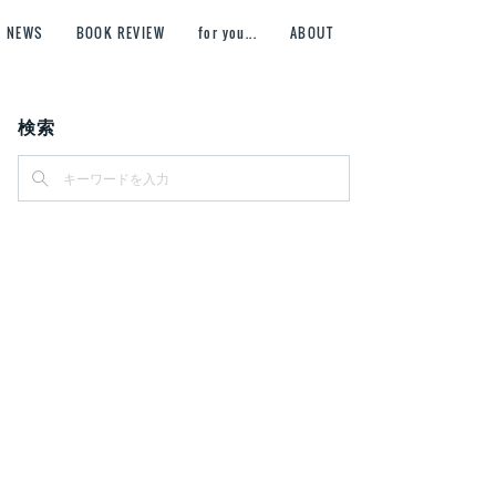
NEWS
BOOK REVIEW
for you...
ABOUT
検索