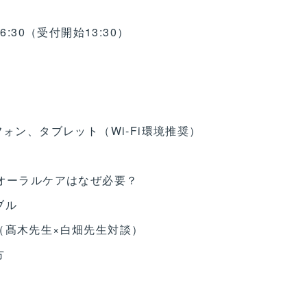
16:30（受付開始13:30）
ォン、タブレット（Wi-Fi環境推奨）
ンでのオーラルケアはなぜ必要？
ブル
（髙木先生×白畑先生対談）
方