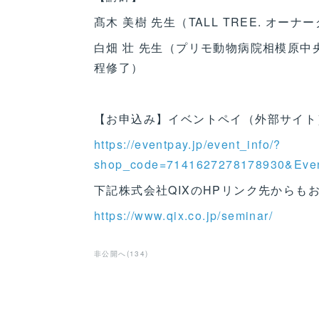
髙木 美樹 先生（TALL TREE. オー
白畑 壮 先生（プリモ動物病院相模原中
程修了）
【お申込み】イベントペイ（外部サイト
https://eventpay.jp/event_info/?
shop_code=7141627278178930&Eve
下記株式会社QIXのHPリンク先からも
https://www.qix.co.jp/seminar/
非公開へ
(
134
)