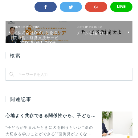
2021.06.28 01:02
2021.06.24 02:03
《株式会社QIX》動物病
チームを編成せよ
院運営・経営支援サービ
ス【QIX Pack】QIXサ…
検索
関連記事
心地よく共存できる関係性から、子どもの発達に動物がよりよい影響を与える Vol.3
“子どもが生まれたときに犬を飼うといい”“命の
大切さを学ぶことができる”“面倒見がよくな…