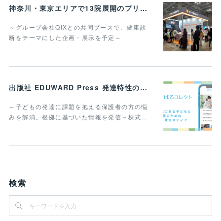
神奈川・東京エリアで13院展開のプリモ動物病院グループ 「第14回インターペット」 に6回目の出展決定
～グループ会社QIXとの共同ブースで、健康診
断をテーマにした企画・展示を予定～
出版社 EDUWARD Press 発達特性のある子どもと家族のための進学・就労メディア 「すばるコレクト」を開設
～子どもの発達に課題を抱える保護者の方の悩
みを解消。根拠に基づいた情報を発信～株式…
検索