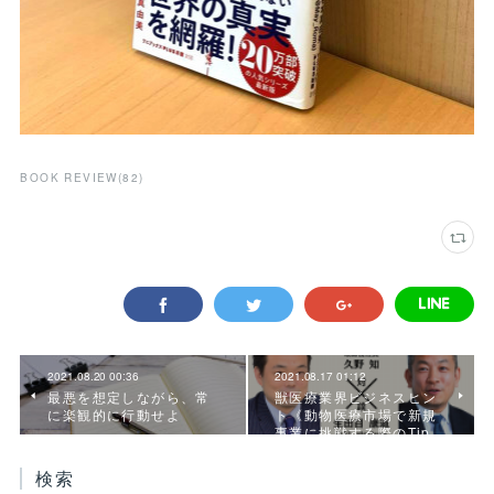
BOOK REVIEW
(
82
)
2021.08.20 00:36
2021.08.17 01:12
最悪を想定しながら、常
獣医療業界ビジネスヒン
に楽観的に行動せよ
ト《動物医療市場で新規
事業に挑戦する際のTip…
検索