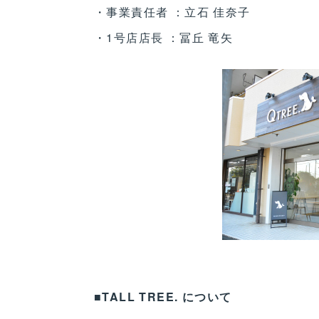
・事業責任者 ：立石 佳奈子
・1号店店長 ：冨丘 竜矢
■TALL TREE. について