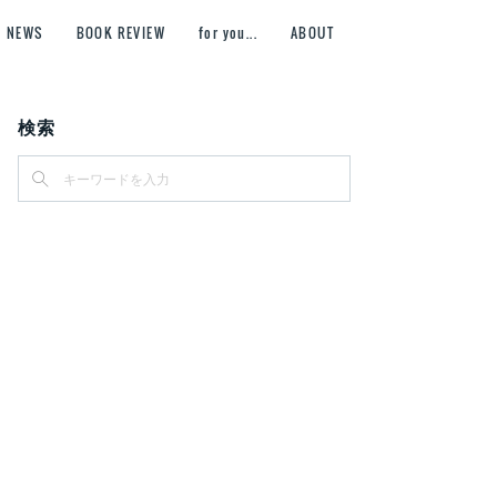
NEWS
BOOK REVIEW
for you...
ABOUT
検索