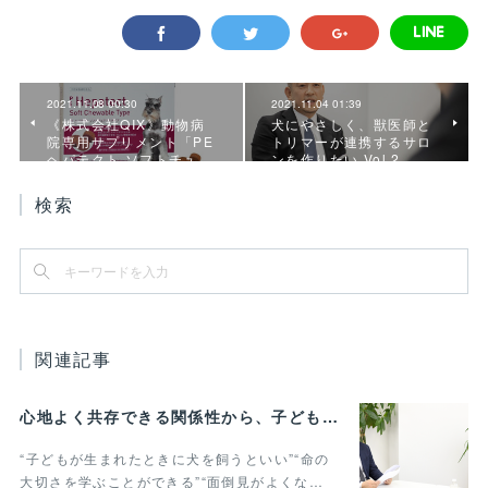
2021.11.08 00:30
2021.11.04 01:39
《株式会社QIX》動物病
犬にやさしく、獣医師と
院専用サプリメント「PE
トリマーが連携するサロ
ヘパテクト ソフトチュ…
ンを作りたい Vol.2
検索
関連記事
心地よく共存できる関係性から、子どもの発達に動物がよりよい影響を与える Vol.3
“子どもが生まれたときに犬を飼うといい”“命の
大切さを学ぶことができる”“面倒見がよくな…