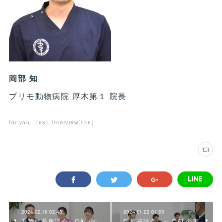
岡部 知
プリモ動物病院 厚木第１ 院長
for you...
(
68
)
Interview
(
146
)
2024.02.16 02:45
2024.01.22 01:00
看護師長座談会～QALの
院長座談会 ～ QALの実