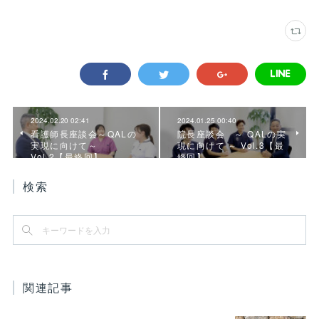
2024.02.20 02:41
2024.01.25 00:40
看護師長座談会～QALの
院長座談会 ～ QALの実
実現に向けて～
現に向けて ～ Vol.3【最
Vol.2【最終回】
終回】
検索
関連記事