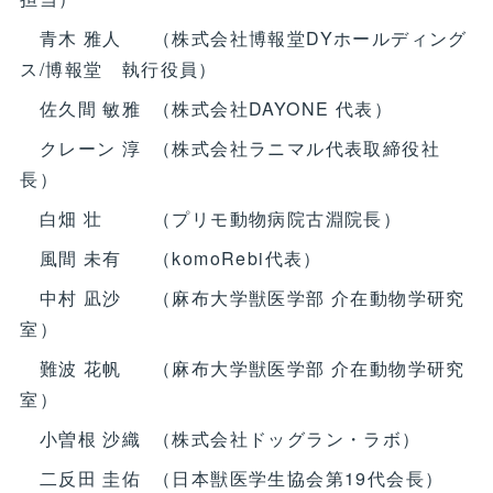
青木 雅人 （株式会社博報堂DYホールディング
ス/博報堂 執行役員）
佐久間 敏雅 （株式会社DAYONE 代表）
クレーン 淳 （株式会社ラニマル代表取締役社
長）
白畑 壮 （プリモ動物病院古淵院長）
風間 未有 （komoRebi代表）
中村 凪沙 （麻布大学獣医学部 介在動物学研究
室）
難波 花帆 （麻布大学獣医学部 介在動物学研究
室）
小曽根 沙織 （株式会社ドッグラン・ラボ）
二反田 圭佑 （日本獣医学生協会第19代会長）