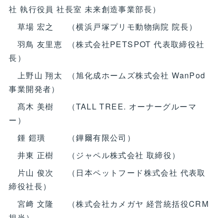
社 執行役員 社長室 未来創造事業部長）
草場 宏之 （横浜戸塚プリモ動物病院 院長）
羽鳥 友里恵 （株式会社PETSPOT 代表取締役社
長）
上野山 翔太 （旭化成ホームズ株式会社 WanPod
事業開発者）
髙木 美樹 （TALL TREE. オーナーグルーマ
ー）
鍾 鎧璜 （鏵爾有限公司）
井東 正樹 （ジャペル株式会社 取締役）
片山 俊次 （日本ペットフード株式会社 代表取
締役社長）
宮﨑 文隆 （株式会社カメガヤ 経営統括役CRM
担当）