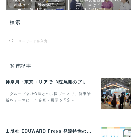
展開のプリモ動物病院グ
実現に向けて～
ループ「第13回インタ…
Vol.2【最終回】
検索
関連記事
神奈川・東京エリアで13院展開のプリモ動物病院グループ 「第14回インターペット」 に6回目の出展決定
～グループ会社QIXとの共同ブースで、健康診
断をテーマにした企画・展示を予定～
出版社 EDUWARD Press 発達特性のある子どもと家族のための進学・就労メディア 「すばるコレクト」を開設