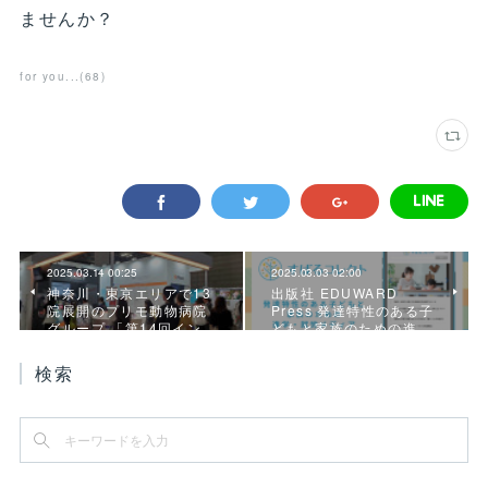
ませんか？
for you...
(
68
)
2025.03.14 00:25
2025.03.03 02:00
神奈川・東京エリアで13
出版社 EDUWARD
院展開のプリモ動物病院
Press 発達特性のある子
グループ 「第14回イン…
どもと家族のための進…
検索