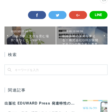
2025.03.17 09:03
2025.03.13 06:30
“自信と学ぶ意欲を育む場
動物医療の未来を支え
所”をつくる～Vol.1
る！株式会社QIXが展開
する7つの魅力的な事業
検索
関連記事
出版社 EDUWARD Press 発達特性のある子どもと家族のための進学・就労メディア 「すばるコレクト」を開設