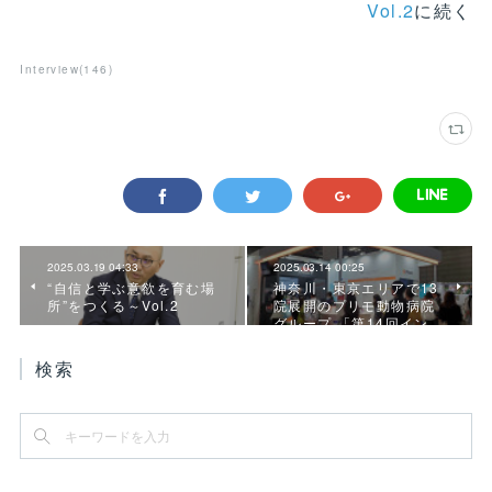
Vol.2
に続く
Interview
(
146
)
2025.03.19 04:33
2025.03.14 00:25
“自信と学ぶ意欲を育む場
神奈川・東京エリアで13
所”をつくる～Vol.2
院展開のプリモ動物病院
グループ 「第14回イン…
検索