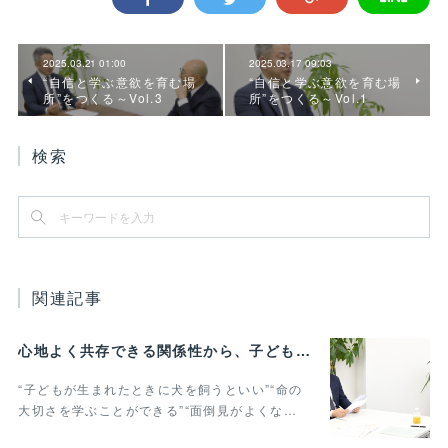
2025.03.21 01:00
2025.03.17 09:03
“自信と学ぶ意欲を育む場
“自信と学ぶ意欲を育む場
所”をつくる～Vol.3
所”をつくる～Vol.1
検索
関連記事
心地よく共存できる関係性から、子どもの発達に動物がよりよい影響を与える Vol.3
“子どもが生まれたときに犬を飼うといい”“命の
大切さを学ぶことができる”“面倒見がよくな…