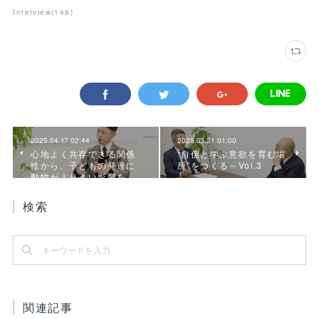
Interview
(
146
)
2025.04.17 02:44
2025.03.21 01:00
心地よく共存できる関係
“自信と学ぶ意欲を育む場
性から、子どもの発達に
所”をつくる～Vol.3
動物がよりよい影響を…
検索
関連記事