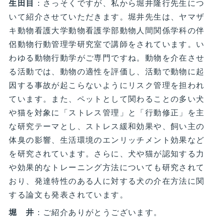
生田目
：さっそくですが、私から堀井隆行先生につ
いて紹介させていただきます。堀井先生は、ヤマザ
キ動物看護大学動物看護学部動物人間関係学科の伴
侶動物行動管理学研究室で講師をされています。い
わゆる動物行動学がご専門ですね。動物を介在させ
る活動では、動物の適性を評価し、活動で動物に起
因する事故が起こらないようにリスク管理を担われ
ています。また、ペットとして関わることの多い犬
や猫を対象に「ストレス管理」と「行動修正」を主
な研究テーマとし、ストレス緩和効果や、飼い主の
体臭の影響、生活環境のエンリッチメント効果など
を研究されています。さらに、犬や猫が認知する力
や効果的なトレーニング方法についても研究されて
おり、発達特性のある人に対する犬の介在方法に関
する論文も発表されています。
堀 井
：ご紹介ありがとうございます。