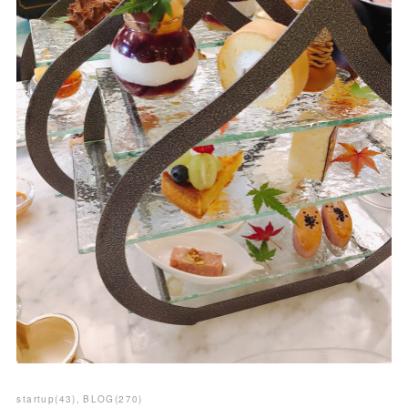
startup
(
43
)
BLOG
(
270
)