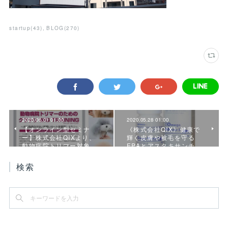
startup
(
43
)
BLOG
(
270
)
2020.06.01 01:00
2020.05.28 01:00
【オンライン型セミナ
《株式会社QIX》健康で
ー】株式会社QIXより、
輝く皮膚や被毛を守る
動物病院トリマー対象…
EPAとアスタキサンチ…
検索