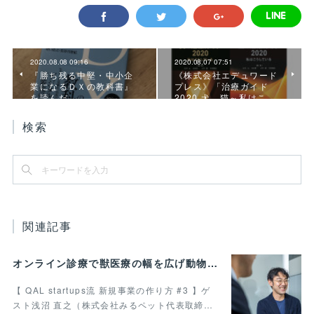
2020.08.08 09:16
2020.08.07 07:51
『勝ち残る中堅・中小企
《株式会社エデュワード
業になるＤＸの教科書』
プレス》「治療ガイド
を読んだ
2020 犬、猫～私はこ…
検索
関連記事
オンライン診療で獣医療の幅を広げ動物病院の業務効率化を叶えたい 最終回
【 QAL startups流 新規事業の作り方 #3 】ゲ
スト浅沼 直之（株式会社みるペット代表取締…