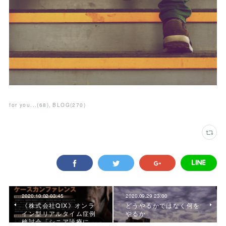
for you...
(
68
)
BLOG
(
270
)
2020.10.02 03:45
2020.09.29 23:00
《株式会社QIX》オンラ
どうやるかではなく何を
イン型リアルタイム症例
やるか
検討会「シニア診療に…