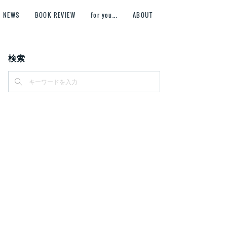
NEWS
BOOK REVIEW
for you...
ABOUT
検索