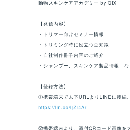
動物スキンケアアカデミー by QIX
【発信内容】
・トリマー向けセミナー情報
・トリミング時に役立つ豆知識
・自社制作冊子内容のご紹介
・シャンプー、スキンケア製品情報 な
【登録方法】
①携帯端末で以下URLよりLINEに接
https://lin.ee/ljZi4Ar
②携帯端末より、添付QRコード画像を