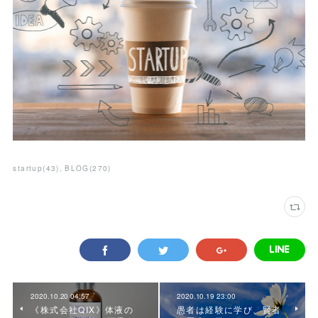
startup
(
43
)
BLOG
(
270
)
2020.10.20 04:57
2020.10.19 23:00
《株式会社QIX》体液の
愚者は経験に学び、賢者