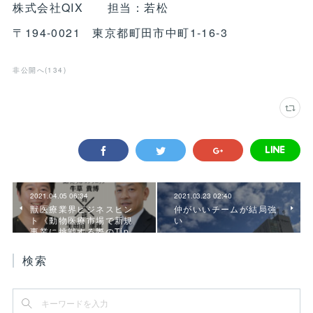
株式会社QIX 担当：若松
〒194-0021 東京都町田市中町1-16-3
非公開へ
(
134
)
2021.04.05 06:34
2021.03.23 02:40
獣医療業界ビジネスヒン
仲がいいチームが結局強
ト《動物医療市場で新規
い
事業に挑戦する際のTip…
検索