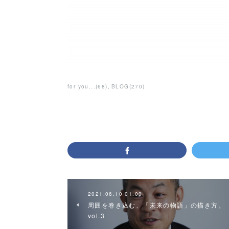
for you...
(
68
)
BLOG
(
270
)
2021.06.10 01:00
周囲を巻き込む、「未来の物語」の描き方。
vol.3