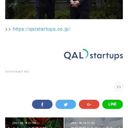
>>
https://qalstartups.co.jp/
Interview
(
146
)
2021.06.18 01:00
2021.06.16 01:32