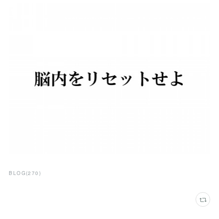
BLOG
(
270
)