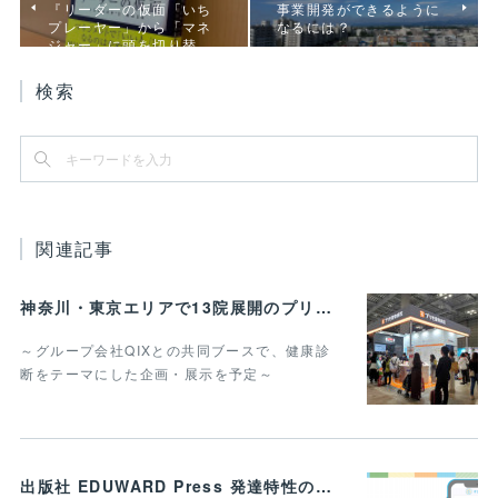
『リーダーの仮面「いち
事業開発ができるように
プレーヤー」から「マネ
なるには？
ジャー」に頭を切り替…
検索
関連記事
神奈川・東京エリアで13院展開のプリモ動物病院グループ 「第14回インターペット」 に6回目の出展決定
～グループ会社QIXとの共同ブースで、健康診
断をテーマにした企画・展示を予定～
出版社 EDUWARD Press 発達特性のある子どもと家族のための進学・就労メディア 「すばるコレクト」を開設