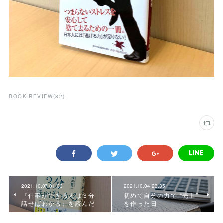
BOOK REVIEW
(
82
)
2021.10.07 01:00
2021.10.04 23:35
『仕事ができる人は３分
初めて自分の力で “売上”
話せばわかる』を読んだ
を作った日