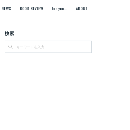
NEWS
BOOK REVIEW
for you...
ABOUT
検索