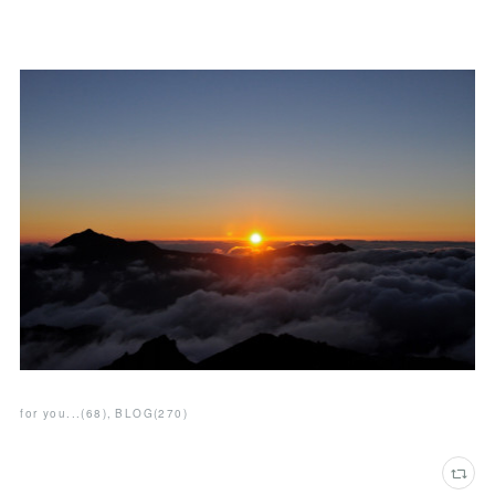
for you...
(
68
)
BLOG
(
270
)