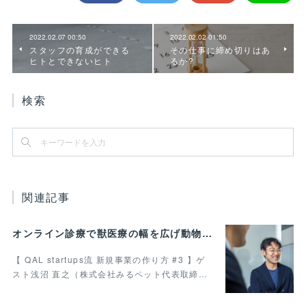
2022.02.07 00:50
2022.02.02 01:50
スタッフの育成ができる
その仕事に締め切りはあ
ヒトとできないヒト
るか?
検索
関連記事
オンライン診療で獣医療の幅を広げ動物病院の業務効率化を叶えたい 最終回
【 QAL startups流 新規事業の作り方 #3 】ゲ
スト浅沼 直之（株式会社みるペット代表取締…