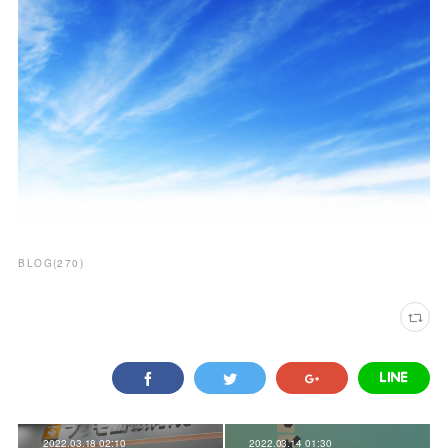
BLOG
(
270
)
2022.03.18 02:10
2022.03.14 01:30