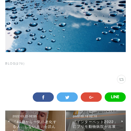
BLOG
(
270
)
2022.03.22 02:00
2022.03.18 02:10
『40歳から一気に老化す
「インターペット2022」
る人、しない人』を読ん
にプリモ動物病院が出展
だ