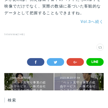
映像でだけでなく、実際の数値に基づいた客観的な
データとして把握することもできますね。
Vol.3へ続く
Interview
(
146
)
2023.06.28 01:29
2023.06.23 01:54
「ペット見守り事業の総
「ペット見守り事業の総
合サービス」～株式会社
合サービス」～株式会社
ラニマルが想い描く未…
ラニマルが想い描く未…
検索